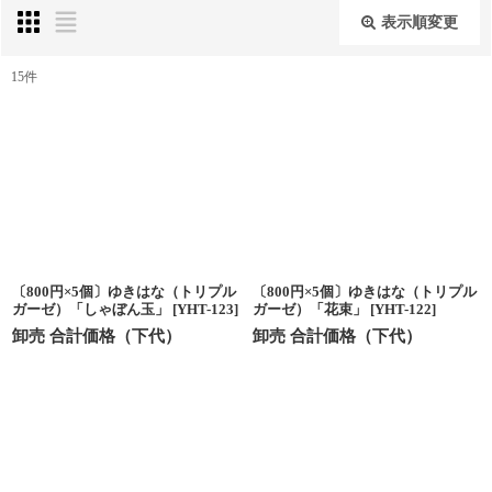
表示順変更
閉じる
15
件
表示数
:
並び順
:
絞り込む
〔800円×5個〕ゆきはな（トリプル
〔800円×5個〕ゆきはな（トリプル
ガーゼ）「しゃぼん玉」
[
YHT-123
]
ガーゼ）「花束」
[
YHT-122
]
卸売 合計価格（下代）
卸売 合計価格（下代）