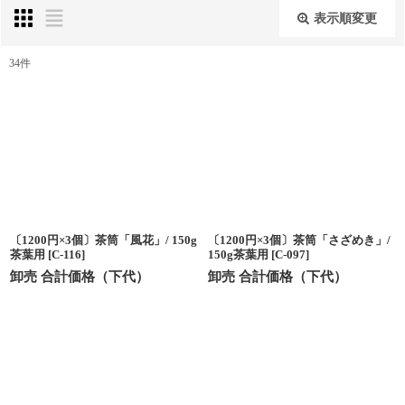
表示順変更
閉じる
34
件
表示数
:
並び順
:
絞り込む
〔1200円×3個〕茶筒「風花」/ 150g
〔1200円×3個〕茶筒「さざめき」/
茶葉用
[
C-116
]
150g茶葉用
[
C-097
]
卸売 合計価格（下代）
卸売 合計価格（下代）