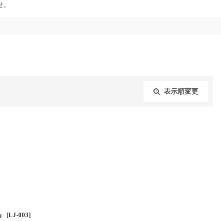
せ。
表示順変更
閉じる
』
[
LJ-003
]