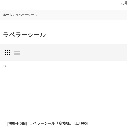
お
ホーム
>
ラベラーシール
ラベラーシール
4
件
表示数
:
並び順
:
［700円×5個］ラベラーシール『空模様』
[
LJ-005
]