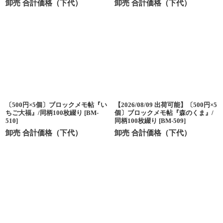
卸売 合計価格（下代）
卸売 合計価格（下代）
〔500円×5個〕ブロックメモ帖『い
【2026/08/09 出荷可能】〔500円×5
ちご大福』/同柄100枚綴り
[
BM-
個〕ブロックメモ帖『森のくま』/
510
]
同柄100枚綴り
[
BM-509
]
卸売 合計価格（下代）
卸売 合計価格（下代）