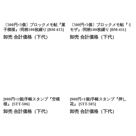
〔500円×5個〕ブロックメモ帖『菓
〔500円×5個〕ブロックメモ帖『ミ
子模様』/同柄100枚綴り
[
BM-415
]
モザ』/同柄100枚綴り
[
BM-411
]
卸売 合計価格（下代）
卸売 合計価格（下代）
[900円×1個]手帳スタンプ『空模
[900円×1個]手帳スタンプ『押し
様』
[
STT-506
]
花』
[
STT-505
]
卸売 合計価格（下代）
卸売 合計価格（下代）