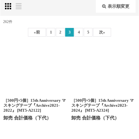
表示順変更
閉じる
262
件
表示数
:
«
前
1
2
3
4
5
次
»
並び順
:
絞り込む
［500円×5個］15th Anniversary マ
［500円×5個］15th Anniversary マ
スキングテープ『Archive2021-
スキングテープ『Archive2023-
2022』
[
MT5-A2122
]
2024』
[
MT5-A2324
]
卸売 合計価格（下代）
卸売 合計価格（下代）