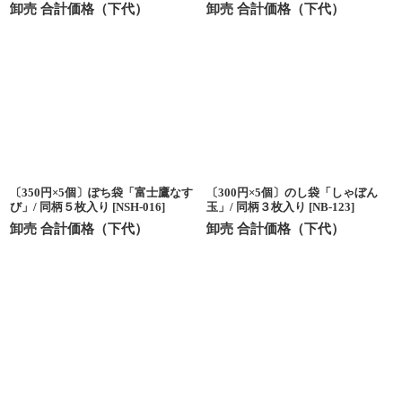
卸売 合計価格（下代）
卸売 合計価格（下代）
〔350円×5個〕ぽち袋「富士鷹なす
〔300円×5個〕のし袋「しゃぼん
び」/ 同柄５枚入り
[
NSH-016
]
玉」/ 同柄３枚入り
[
NB-123
]
卸売 合計価格（下代）
卸売 合計価格（下代）