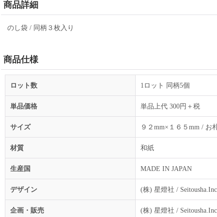
商品詳細
のし袋 / 同柄３枚入り
商品仕様
ロット数
1ロット 同柄5個
単品価格
単品上代 300円＋税
サイズ
９２mm×１６５mm /
材質
和紙
生産国
MADE IN JAPAN
デザイン
(株) 星燈社 / Seitousha.Inc
企画・販売
(株) 星燈社 / Seitousha.Inc