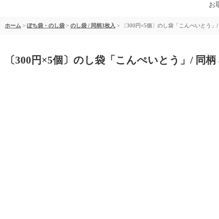
お
ホーム
>
ぽち袋・のし袋
>
のし袋 / 同柄3枚入
>
〔300円×5個〕のし袋「こんぺいとう」
〔300円×5個〕のし袋「こんぺいとう」/ 同