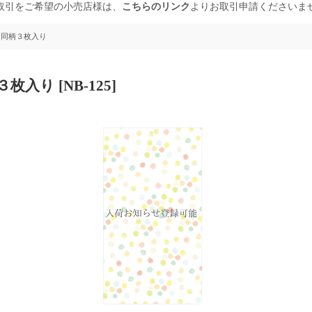
取引をご希望の小売店様は、
こちらのリンク
よりお取引申請くださいま
/ 同柄３枚入り
柄３枚入り
[
NB-125
]