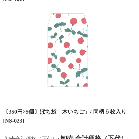
〔350円×5個〕ぽち袋「木いちご」/ 同柄５枚入り
[
NS-023
]
卸売 合計価格（下代）
卸売合計価格（下代）
: