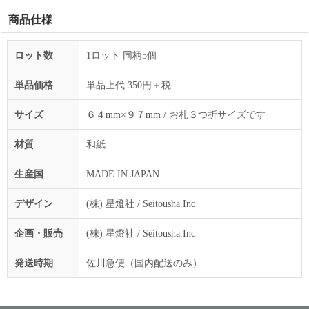
商品仕様
ロット数
1ロット 同柄5個
単品価格
単品上代 350円＋税
サイズ
６４mm×９７mm / お札３つ折サイズです
材質
和紙
生産国
MADE IN JAPAN
デザイン
(株) 星燈社 / Seitousha.Inc
企画・販売
(株) 星燈社 / Seitousha.Inc
発送時期
佐川急便（国内配送のみ）