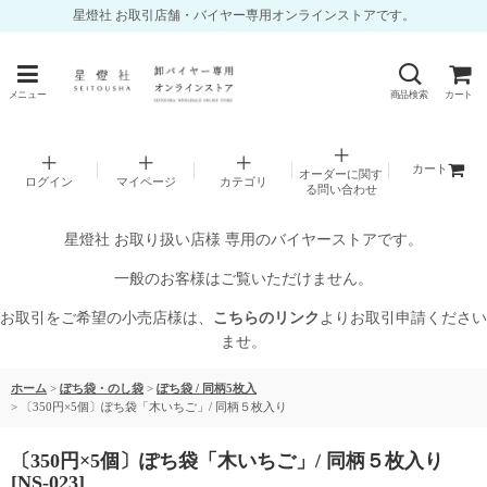
星燈社 お取引店舗・バイヤー専用オンラインストアです。
メニュー
商品検索
カート
カート
オーダーに関す
ログイン
マイページ
カテゴリ
る問い合わせ
星燈社 お取り扱い店様 専用のバイヤーストアです。
一般のお客様はご覧いただけません。
お取引をご希望の小売店様は、
こちらのリンク
よりお取引申請ください
ませ。
ホーム
>
ぽち袋・のし袋
>
ぽち袋 / 同柄5枚入
>
〔350円×5個〕ぽち袋「木いちご」/ 同柄５枚入り
〔350円×5個〕ぽち袋「木いちご」/ 同柄５枚入り
[
NS-023
]