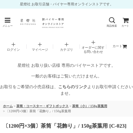
星燈社 お取引店舗・バイヤー専用オンラインストアです。
メニュー
商品検索
カート
カート
オーダーに関す
ログイン
マイページ
カテゴリ
る問い合わせ
星燈社 お取り扱い店様 専用のバイヤーストアです。
一般のお客様はご覧いただけません。
お取引をご希望の小売店様は、
こちらのリンク
よりお取引申請ください
ませ。
ホーム
>
茶筒・コースター・ギフトボックス
>
茶筒（小）/ 150g茶葉用
>
〔1200円×3個〕茶筒「花飾り」/ 150g茶葉用
〔1200円×3個〕茶筒「花飾り」/ 150g茶葉用
[
C-023
]