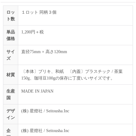
ロッ
１ロット 同柄３個
ト数
単品
1,200円＋税
価格
サイ
直径75mm × 高さ120mm
ズ
〔本体〕ブリキ、和紙 〔内蓋〕プラスチック / 茶葉
材質
150g、珈琲豆100gの保存に丁度いいサイズです。
生産
MADE IN JAPAN
国
デザ
(株) 星燈社 / Seitousha.Inc
イン
企
(株) 星燈社 / Seitousha.Inc