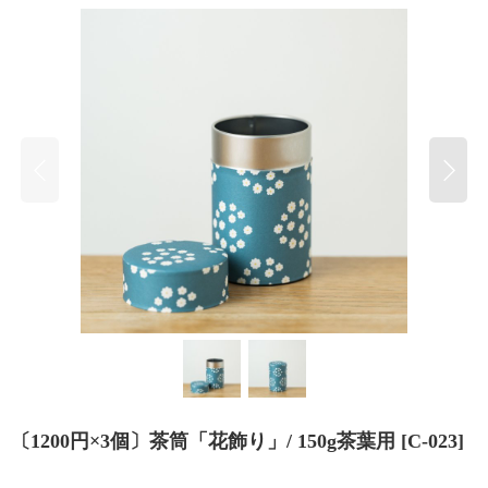
〔1200円×3個〕茶筒「花飾り」/ 150g茶葉用
[
C-023
]