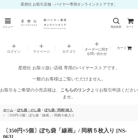
星燈社 お取引店舗・バイヤー専用オンラインストアです。
メニュー
商品検索
カート
カート
オーダーに関す
ログイン
マイページ
カテゴリ
る問い合わせ
星燈社 お取り扱い店様 専用のバイヤーストアです。
一般のお客様はご覧いただけません。
お取引をご希望の小売店様は、
こちらのリンク
よりお取引申請ください
ませ。
ホーム
>
ぽち袋・のし袋
>
ぽち袋 / 同柄5枚入
>
〔350円×5個〕ぽち袋「線画」/ 同柄５枚入り
〔350円×5個〕ぽち袋「線画」/ 同柄５枚入り
[
NS-
063
]