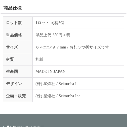
商品仕様
ロット数
1ロット 同柄5個
単品価格
単品上代 350円＋税
サイズ
６４mm×９７mm / お札３つ折サイズです
材質
和紙
生産国
MADE IN JAPAN
デザイン
(株) 星燈社 / Seitousha.Inc
企画・販売
(株) 星燈社 / Seitousha.Inc