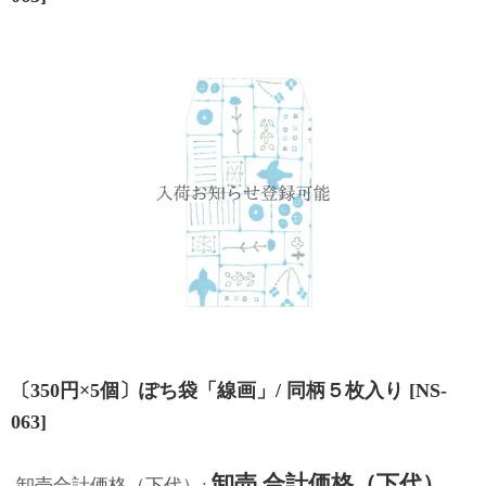
〔350円×5個〕ぽち袋「線画」/ 同柄５枚入り
[
NS-
063
]
卸売 合計価格（下代）
卸売合計価格（下代）
: